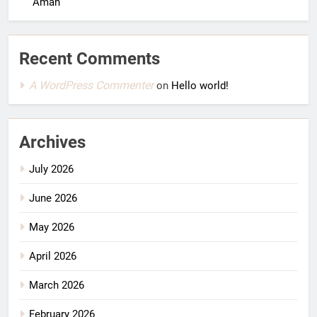
Aman
Recent Comments
A WordPress Commenter
on
Hello world!
Archives
July 2026
June 2026
May 2026
April 2026
March 2026
February 2026