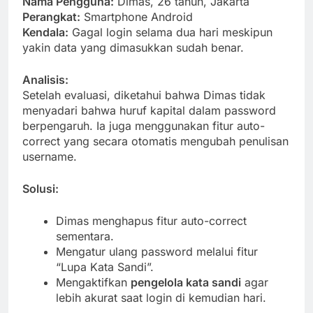
Nama Pengguna:
Dimas, 26 tahun, Jakarta
Perangkat:
Smartphone Android
Kendala:
Gagal login selama dua hari meskipun
yakin data yang dimasukkan sudah benar.
Analisis:
Setelah evaluasi, diketahui bahwa Dimas tidak
menyadari bahwa huruf kapital dalam password
berpengaruh. Ia juga menggunakan fitur auto-
correct yang secara otomatis mengubah penulisan
username.
Solusi:
Dimas menghapus fitur auto-correct
sementara.
Mengatur ulang password melalui fitur
“Lupa Kata Sandi”.
Mengaktifkan
pengelola kata sandi
agar
lebih akurat saat login di kemudian hari.