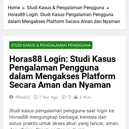
Home
Studi Kasus & Pengalaman Pengguna
Horas88 Login: Studi Kasus Pengalaman Pengguna
dalam Mengakses Platform Secara Aman dan Nyaman
STUDI KASUS & PENGALAMAN PENGGUNA
Horas88 Login: Studi Kasus
Pengalaman Pengguna
dalam Mengakses Platform
Secara Aman dan Nyaman
0
Afbedc2
1 Year Ago
6 Mins
Studi kasus pengalaman pengguna saat login ke
Horas88 mengungkap berbagai kendala dan
solusi praktis untuk akses akun yang lancar, aman,