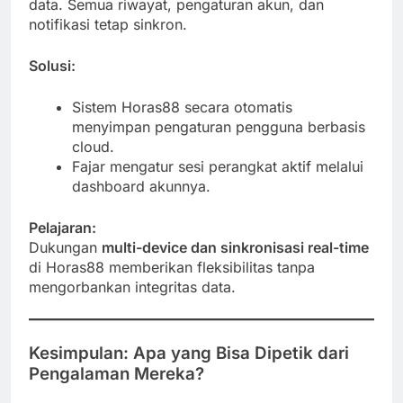
data. Semua riwayat, pengaturan akun, dan
notifikasi tetap sinkron.
Solusi:
Sistem Horas88 secara otomatis
menyimpan pengaturan pengguna berbasis
cloud.
Fajar mengatur sesi perangkat aktif melalui
dashboard akunnya.
Pelajaran:
Dukungan
multi-device dan sinkronisasi real-time
di Horas88 memberikan fleksibilitas tanpa
mengorbankan integritas data.
Kesimpulan: Apa yang Bisa Dipetik dari
Pengalaman Mereka?