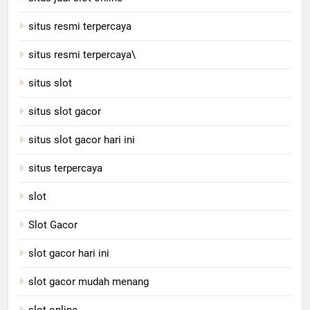
situs resmi terpercaya
situs resmi terpercaya\
situs slot
situs slot gacor
situs slot gacor hari ini
situs terpercaya
slot
Slot Gacor
slot gacor hari ini
slot gacor mudah menang
slot online