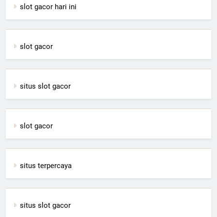
slot gacor hari ini
slot gacor
situs slot gacor
slot gacor
situs terpercaya
situs slot gacor