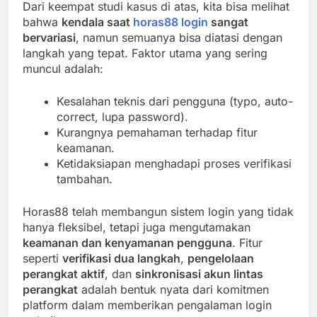
Dari keempat studi kasus di atas, kita bisa melihat
bahwa
kendala saat
horas88 login
sangat
bervariasi
, namun semuanya bisa diatasi dengan
langkah yang tepat. Faktor utama yang sering
muncul adalah:
Kesalahan teknis dari pengguna (typo, auto-
correct, lupa password).
Kurangnya pemahaman terhadap fitur
keamanan.
Ketidaksiapan menghadapi proses verifikasi
tambahan.
Horas88 telah membangun sistem login yang tidak
hanya fleksibel, tetapi juga mengutamakan
keamanan dan kenyamanan pengguna
. Fitur
seperti
verifikasi dua langkah
,
pengelolaan
perangkat aktif
, dan
sinkronisasi akun lintas
perangkat
adalah bentuk nyata dari komitmen
platform dalam memberikan pengalaman login