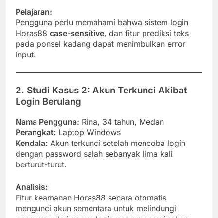
Pelajaran:
Pengguna perlu memahami bahwa sistem login
Horas88
case-sensitive
, dan fitur prediksi teks
pada ponsel kadang dapat menimbulkan error
input.
2. Studi Kasus 2: Akun Terkunci Akibat
Login Berulang
Nama Pengguna:
Rina, 34 tahun, Medan
Perangkat:
Laptop Windows
Kendala:
Akun terkunci setelah mencoba login
dengan password salah sebanyak lima kali
berturut-turut.
Analisis:
Fitur keamanan Horas88 secara otomatis
mengunci akun sementara untuk melindungi