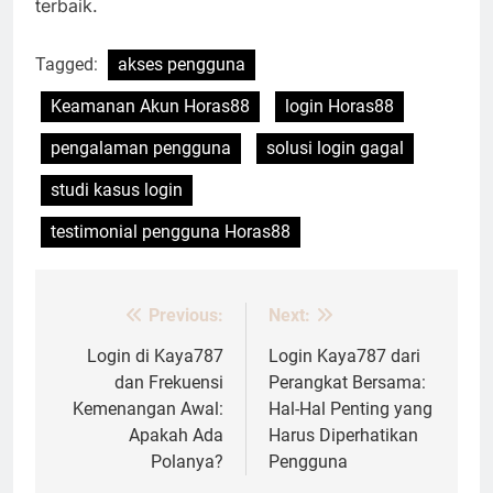
terbaik.
Tagged:
akses pengguna
Keamanan Akun Horas88
login Horas88
pengalaman pengguna
solusi login gagal
studi kasus login
testimonial pengguna Horas88
Previous:
Next:
Post
navigation
Login di Kaya787
Login Kaya787 dari
dan Frekuensi
Perangkat Bersama:
Kemenangan Awal:
Hal-Hal Penting yang
Apakah Ada
Harus Diperhatikan
Polanya?
Pengguna