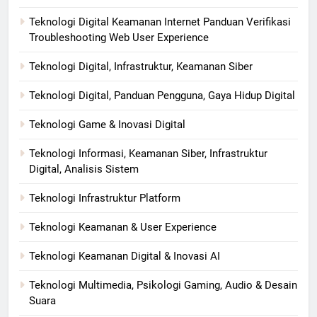
Teknologi Digital Keamanan Internet Panduan Verifikasi
Troubleshooting Web User Experience
Teknologi Digital, Infrastruktur, Keamanan Siber
Teknologi Digital, Panduan Pengguna, Gaya Hidup Digital
Teknologi Game & Inovasi Digital
Teknologi Informasi, Keamanan Siber, Infrastruktur
Digital, Analisis Sistem
Teknologi Infrastruktur Platform
Teknologi Keamanan & User Experience
Teknologi Keamanan Digital & Inovasi AI
Teknologi Multimedia, Psikologi Gaming, Audio & Desain
Suara