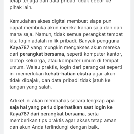
tetap terjaga dan data pribadi tidak bocor ke
pihak lain.
Kemudahan akses digital membuat siapa pun
dapat membuka akun mereka kapan saja dan dari
mana saja. Namun, tidak semua perangkat tempat
kita login adalah milik pribadi. Banyak pengguna
Kaya787
yang mungkin mengakses akun mereka
dari
perangkat bersama
, seperti komputer kantor,
laptop keluarga, atau komputer umum di tempat
umum. Walau praktis, login dari perangkat seperti
ini memerlukan
kehati-hatian ekstra
agar akun
tidak dibajak, dan data pribadi tidak jatuh ke
tangan yang salah.
Artikel ini akan membahas secara lengkap
apa
saja hal yang perlu diperhatikan saat login ke
Kaya787 dari perangkat bersama
, serta
memberikan tips praktis agar akses tetap aman
dan akun Anda terlindungi dengan baik.