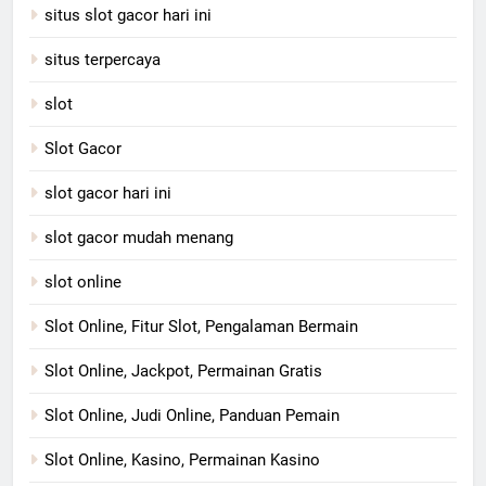
situs slot gacor hari ini
situs terpercaya
slot
Slot Gacor
slot gacor hari ini
slot gacor mudah menang
slot online
Slot Online, Fitur Slot, Pengalaman Bermain
Slot Online, Jackpot, Permainan Gratis
Slot Online, Judi Online, Panduan Pemain
Slot Online, Kasino, Permainan Kasino