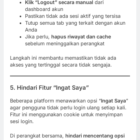
Klik “Logout” secara manual
dari
dashboard akun
Pastikan tidak ada sesi aktif yang tersisa
Tutup semua tab yang terkait dengan akun
Anda
Jika perlu,
hapus riwayat dan cache
sebelum meninggalkan perangkat
Langkah ini membantu memastikan tidak ada
akses yang tertinggal secara tidak sengaja.
5. Hindari Fitur “Ingat Saya”
Beberapa platform menawarkan opsi “
Ingat Saya
”
agar pengguna tidak perlu login ulang setiap kali.
Fitur ini menggunakan cookie untuk menyimpan
sesi login.
Di perangkat bersama,
hindari mencentang opsi