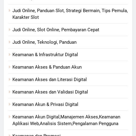
Judi Online, Panduan Slot, Strategi Bermain, Tips Pemula,
Karakter Slot
Judi Online, Slot Online, Pembayaran Cepat
Judi Online, Teknologi, Panduan
Keamanan & Infrastruktur Digital
Keamanan Akses & Panduan Akun
Keamanan Akses dan Literasi Digital
Keamanan Akses dan Validasi Digital
Keamanan Akun & Privasi Digital
Keamanan Akun Digital,Manajemen Akses,Keamanan
Aplikasi Web,Analisis Sistem,Pengalaman Pengguna
Keamanan dan Promosi