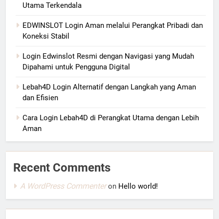
Utama Terkendala
EDWINSLOT Login Aman melalui Perangkat Pribadi dan
Koneksi Stabil
Login Edwinslot Resmi dengan Navigasi yang Mudah
Dipahami untuk Pengguna Digital
Lebah4D Login Alternatif dengan Langkah yang Aman
dan Efisien
Cara Login Lebah4D di Perangkat Utama dengan Lebih
Aman
Recent Comments
A WordPress Commenter
on
Hello world!