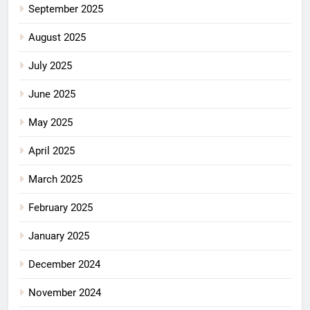
September 2025
August 2025
July 2025
June 2025
May 2025
April 2025
March 2025
February 2025
January 2025
December 2024
November 2024