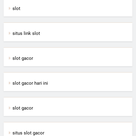
slot
situs link slot
slot gacor
slot gacor hari ini
slot gacor
situs slot gacor