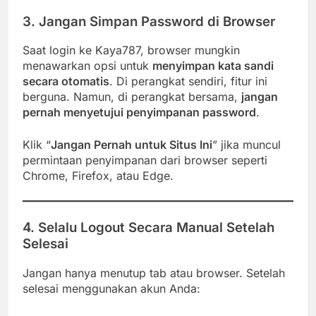
3. Jangan Simpan Password di Browser
Saat login ke Kaya787, browser mungkin
menawarkan opsi untuk
menyimpan kata sandi
secara otomatis
. Di perangkat sendiri, fitur ini
berguna. Namun, di perangkat bersama,
jangan
pernah menyetujui penyimpanan password
.
Klik “
Jangan Pernah untuk Situs Ini
” jika muncul
permintaan penyimpanan dari browser seperti
Chrome, Firefox, atau Edge.
4. Selalu Logout Secara Manual Setelah
Selesai
Jangan hanya menutup tab atau browser. Setelah
selesai menggunakan akun Anda: