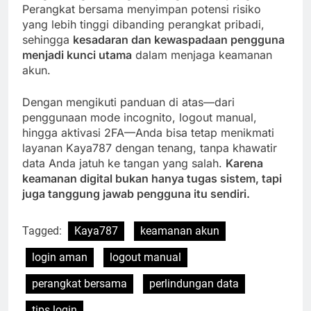
Perangkat bersama menyimpan potensi risiko
yang lebih tinggi dibanding perangkat pribadi,
sehingga
kesadaran dan kewaspadaan pengguna
menjadi kunci utama
dalam menjaga keamanan
akun.
Dengan mengikuti panduan di atas—dari
penggunaan mode incognito, logout manual,
hingga aktivasi 2FA—Anda bisa tetap menikmati
layanan Kaya787 dengan tenang, tanpa khawatir
data Anda jatuh ke tangan yang salah.
Karena
keamanan digital bukan hanya tugas sistem, tapi
juga tanggung jawab pengguna itu sendiri.
Tagged:
Kaya787
keamanan akun
login aman
logout manual
perangkat bersama
perlindungan data
tips login