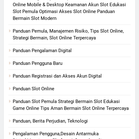
Online Mobile & Desktop Keamanan Akun Slot Edukasi
Slot Pemula Optimasi Akses Slot Online Panduan
Bermain Slot Modern
Panduan Pemula, Manajemen Risiko, Tips Slot Online,
Strategi Bermain, Slot Online Terpercaya
Panduan Pengalaman Digital
Panduan Pengguna Baru
Panduan Registrasi dan Akses Akun Digital
Panduan Slot Online
Panduan Slot Pemula Strategi Bermain Slot Edukasi
Game Online Tips Aman Bermain Slot Online Terpercaya
Panduan, Berita Perjudian, Teknologi
Pengalaman Pengguna,Desain Antarmuka