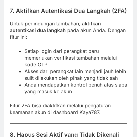
7. Aktifkan Autentikasi Dua Langkah (2FA)
Untuk perlindungan tambahan,
aktifkan
autentikasi dua langkah
pada akun Anda. Dengan
fitur ini:
Setiap login dari perangkat baru
memerlukan verifikasi tambahan melalui
kode OTP
Akses dari perangkat lain menjadi jauh lebih
sulit dilakukan oleh pihak yang tidak sah
Anda mendapatkan kontrol penuh atas siapa
yang masuk ke akun
Fitur 2FA bisa diaktifkan melalui pengaturan
keamanan akun di dashboard Kaya787.
8. Hapus Sesi Aktif yang Tidak Dikenali