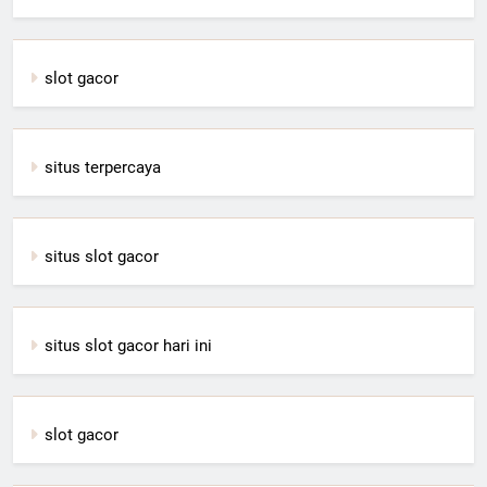
slot gacor
situs terpercaya
situs slot gacor
situs slot gacor hari ini
slot gacor