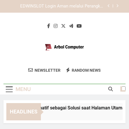
Skip
Login Edwinslot Resmi dengan Navigasi yang
to
Mudah Dipahami untuk Pengguna Digital
content
Lebah4D Login Alternatif dengan Langkah yang
Aman dan Efisien
Jalur Akses Alternatif sebagai Solusi saat
Halaman Utama Terkendala
EDWINSLOT Login Aman melalui Perangkat
Pribadi dan Koneksi Stabil
Login Edwinslot Resmi dengan Navigasi yang
Mudah Dipahami untuk Pengguna Digital
Arbol Computer
Temukan Solusi Komputer Dan Teknologi
Lebah4D Login Alternatif dengan Langkah yang
NEWSLETTER
RANDOM NEWS
Aman dan Efisien
Terbaru Di Arbol Computer. Produk Dan
Layanan Untuk Kebutuhan Digital Anda.
MENU
lur Akses Alternatif sebagai Solusi saat Halaman Utama Terk
HEADLINES
Weeks Ago