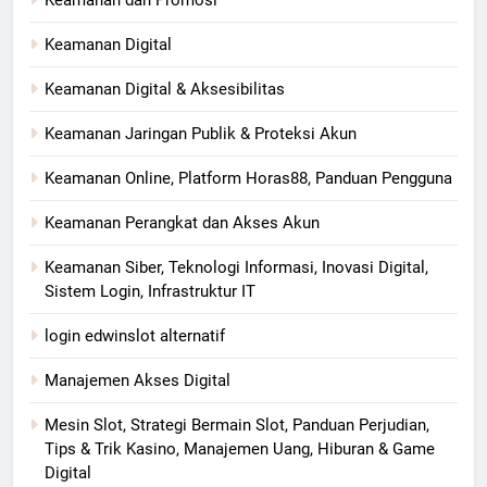
Keamanan Digital
Keamanan Digital & Aksesibilitas
Keamanan Jaringan Publik & Proteksi Akun
Keamanan Online, Platform Horas88, Panduan Pengguna
Keamanan Perangkat dan Akses Akun
Keamanan Siber, Teknologi Informasi, Inovasi Digital,
Sistem Login, Infrastruktur IT
login edwinslot alternatif
Manajemen Akses Digital
Mesin Slot, Strategi Bermain Slot, Panduan Perjudian,
Tips & Trik Kasino, Manajemen Uang, Hiburan & Game
Digital